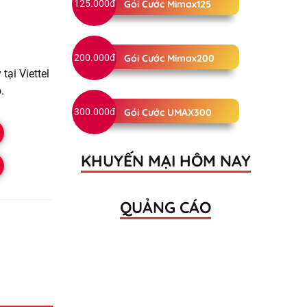
125.000đ
Gói Cước Mimax125
200.000đ
Gói Cước Mimax200
ại Viettel
.
300.000đ
Gói Cước UMAX300
KHUYẾN MẠI HÔM NAY
QUẢNG CÁO