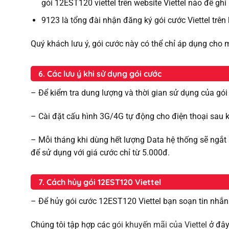
gói 12EST120 viettel trên website Viettel nào để gh
9123 là tổng đài nhận đăng ký gói cước Viettel trên
Quý khách lưu ý, gói cước này có thể chỉ áp dụng cho 
6. Các lưu ý khi sử dụng gói cước
– Để kiểm tra dung lượng và thời gian sử dụng của gó
– Cài đặt cấu hình 3G/4G tự động cho điện thoại sau
– Mỗi tháng khi dùng hết lượng Data hệ thống sẽ ngắt 
để sử dụng với giá cước chỉ từ 5.000đ.
7. Cách hủy gói 12EST120 Viettel
– Để hủy gói cước 12EST120 Viettel bạn soạn tin nhắ
Chúng tôi tập hợp các
gói khuyến mãi của Viettel
ở đây