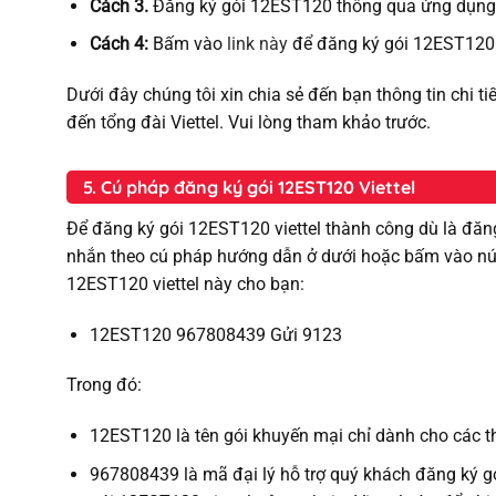
Cách 3.
Đăng ký gói 12EST120 thông qua ứng dụng Vi
Cách 4:
Bấm vào
link này
để đăng ký gói 12EST120 
Dưới đây chúng tôi xin chia sẻ đến bạn thông tin chi ti
đến tổng đài Viettel. Vui lòng tham khảo trước.
5. Cú pháp đăng ký gói 12EST120 Viettel
Để đăng ký gói 12EST120 viettel thành công dù là đăn
nhắn theo cú pháp hướng dẫn ở dưới hoặc bấm vào nút
12EST120 viettel này cho bạn:
12EST120 967808439 Gửi 9123
Trong đó:
12EST120 là tên gói khuyến mại chỉ dành cho các t
967808439 là mã đại lý hỗ trợ quý khách đăng ký gó