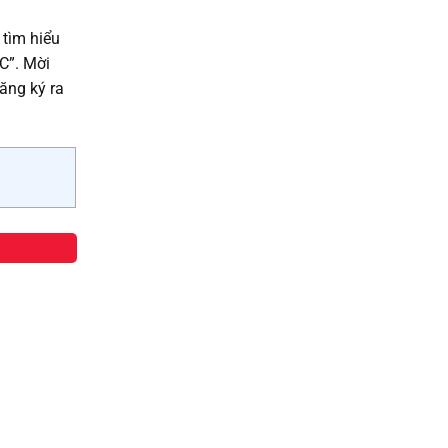
 tìm hiểu
C”. Mời
đăng ký ra