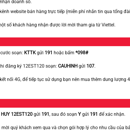
i nhận doanh số.
 kênh website bán hàng trực tiếp (miễn phí nhắn tin qua tổng đà
một số khách hàng nhận được lời mời tham gia từ Viettel.
i cước soạn:
KTTK
gửi
191
hoặc bấm
*098#
 khi đăng ký 12EST120 soạn:
CAUHINH
gửi
107
.
kết nối 4G, để tiếp tục sử dụng bạn nên mua thêm dung lượng 4
n
HUY 12EST120
gửi
191
, sau đó soạn
Y
gửi
191
để xác nhận.
 mời quý khách xem qua và chọn gói hợp lý cho nhu cầu của bả