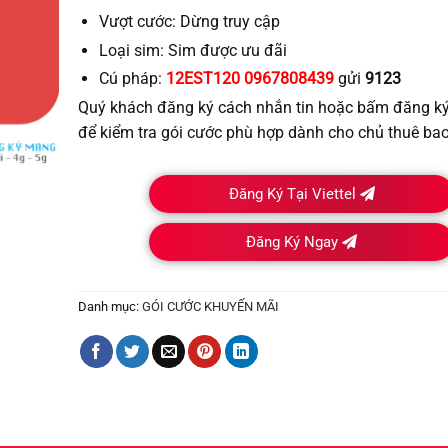
Vượt cước:
Dừng truy cập
Loại sim:
Sim được ưu đãi
Cú pháp:
12EST120 0967808439
gửi
9123
Quý khách đăng ký cách nhắn tin hoặc bấm đăng ký t
để kiểm tra gói cước phù hợp dành cho chủ thuê bao
Đăng Ký Tại Viettel
Đăng Ký Ngay
Danh mục:
GÓI CƯỚC KHUYẾN MÃI