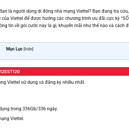
ạn là người dùng di động nhà mạng Viettel? Bạn đang tra cứu,
ủa Viettel để được hưởng các chương trình ưu đãi cực kỳ “SỐ
ông tin về gói cước này là gì, khuyến mãi như thế nào và cách 
Mục Lục
[
hide
]
c 12EST120
g Viettel sử dụng và đăng ký nhiều nhất.
ử dụng trong 336Gb/336 ngày.
mạng Viettel.