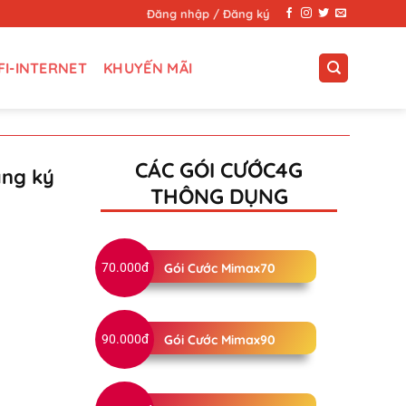
Đăng nhập / Đăng ký
FI-INTERNET
KHUYẾN MÃI
CÁC GÓI CƯỚC4G
ăng ký
THÔNG DỤNG
70.000đ
Gói Cước Mimax70
90.000đ
Gói Cước Mimax90