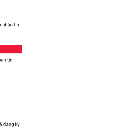
h nhắn tin
ạn tin
i
đã đăng ký