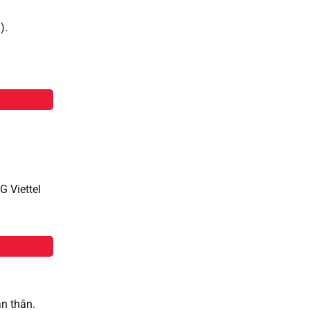
i).
G Viettel
n thân.