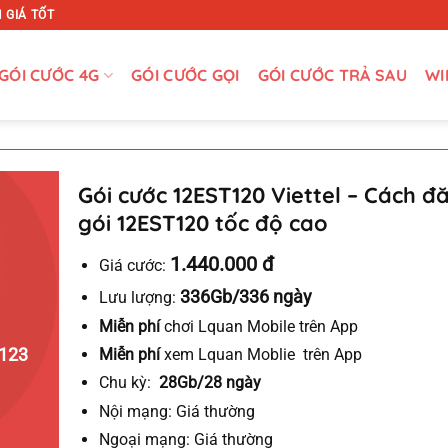
 GIÁ TỐT
GÓI CƯỚC 4G
GÓI CƯỚC GỌI
GÓI CƯỚC TRẢ SAU
WI
Gói cước 12EST120 Viettel – Cách đ
gói 12EST120 tốc độ cao
1.440.000 đ
Giá cước:
336Gb/336 ngày
Lưu lượng:
Miễn phí
chơi Lquan Mobile trên App
123
Miễn phí
xem Lquan Moblie trên App
Chu kỳ:
28Gb/28 ngày
Nội mạng:
Giá thường
Ngoại mạng:
Giá thường