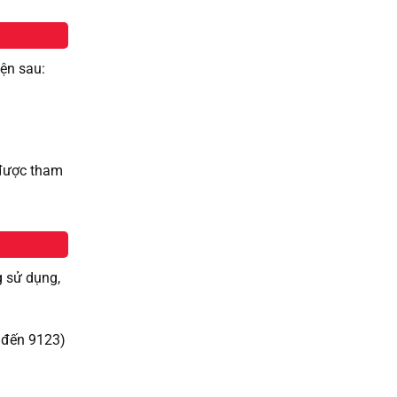
iện sau:
 được tham
g sử dụng,
 đến 9123)