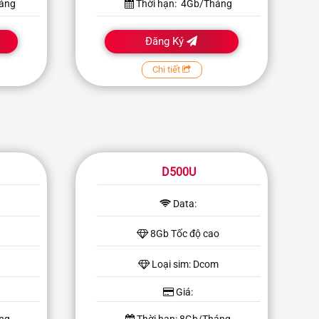
háng
Thời hạn: 4Gb/Tháng
Đăng Ký
Chi tiết
D500U
Data:
8Gb Tốc độ cao
Loại sim: Dcom
Giá: