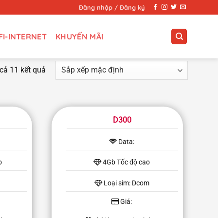
Đăng nhập / Đăng ký
FI-INTERNET
KHUYẾN MÃI
 cả 11 kết quả
D300
Data:
o
4Gb Tốc độ cao
Loại sim: Dcom
Giá: