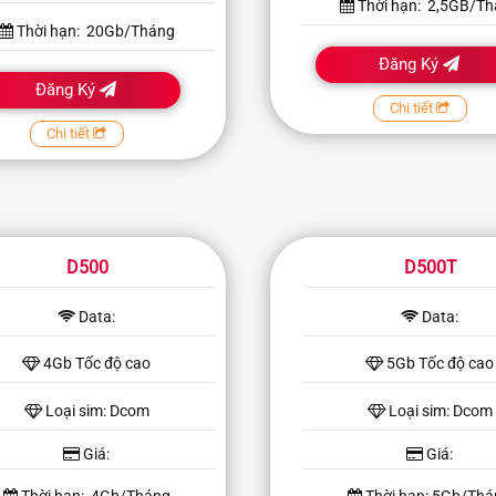
Thời hạn: 2,5GB/T
Thời hạn: 20Gb/Tháng
Đăng Ký
Đăng Ký
Chi tiết
Chi tiết
D500
D500T
Data:
Data:
4Gb Tốc độ cao
5Gb Tốc độ cao
Loại sim: Dcom
Loại sim: Dcom
Giá:
Giá: