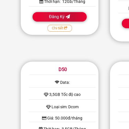
Thời hạn: 12Gb/Tháng
Đăng Ký
Chi tiết
D50
Data:
3,5GB Tốc độ cao
Loại sim: Dcom
Giá: 50.000đ/tháng