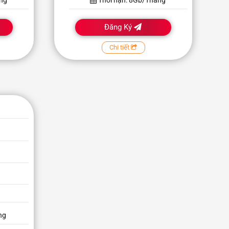
áng
Thời hạn: 8Gb/Tháng
Đăng Ký
Chi tiết
ng