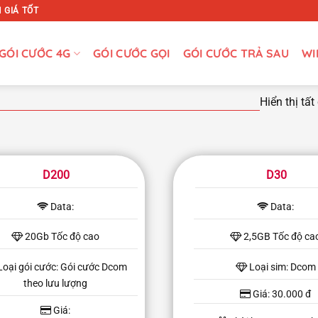
 GIÁ TỐT
GÓI CƯỚC 4G
GÓI CƯỚC GỌI
GÓI CƯỚC TRẢ SAU
WI
Hiển thị tất
D200
D30
Data:
Data:
20Gb Tốc độ cao
2,5GB Tốc độ ca
Loại gói cước: Gói cước Dcom
Loại sim: Dcom
theo lưu lượng
Giá: 30.000 đ
Giá: