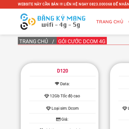
Bỏ
WEBSITE NÀY CẦN BÁN !!! LIÊN HỆ NGAY 0823.000068 ĐỂ NHẬN
qua
nội
TRANG CHỦ
dung
TRANG CHỦ
/
GÓI CƯỚC DCOM 4G
D120
Data:
12Gb Tốc độ cao
Loại sim: Dcom
Giá: