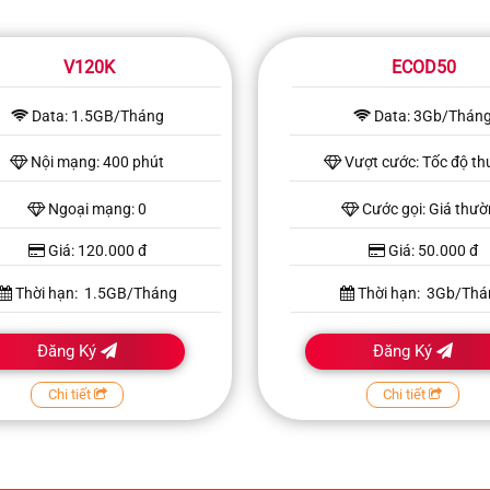
V120K
ECOD50
Data: 1.5GB/Tháng
Data: 3Gb/Thán
Nội mạng: 400 phút
Vượt cước: Tốc độ t
Ngoại mạng: 0
Cước gọi: Giá thư
Giá: 120.000 đ
Giá: 50.000 đ
Thời hạn: 1.5GB/Tháng
Thời hạn: 3Gb/Thá
Đăng Ký
Đăng Ký
Chi tiết
Chi tiết