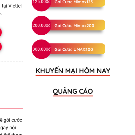
125.000đ
Gói Cước Mimax125
ại Viettel
.
200.000đ
Gói Cước Mimax200
300.000đ
Gói Cước UMAX300
KHUYẾN MẠI HÔM NAY
QUẢNG CÁO
về gói cước
ngay nội