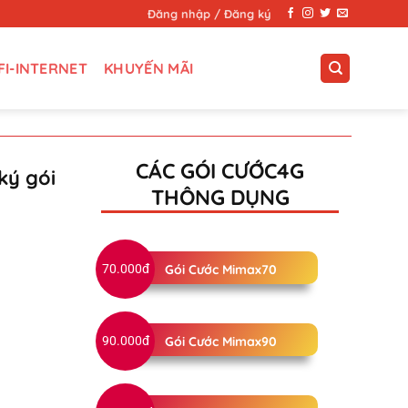
Đăng nhập / Đăng ký
FI-INTERNET
KHUYẾN MÃI
CÁC GÓI CƯỚC4G
ký gói
THÔNG DỤNG
70.000đ
Gói Cước Mimax70
90.000đ
Gói Cước Mimax90