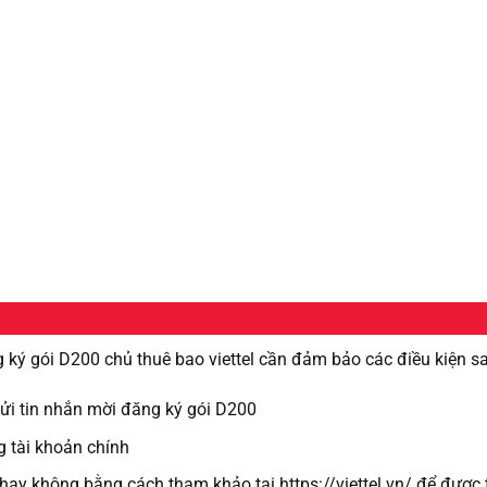
 ký gói D200 chủ thuê bao viettel cần đảm bảo các điều kiện s
 gửi tin nhắn mời đăng ký gói D200
g tài khoản chính
 hay không bằng cách tham khảo tại https://viettel.vn/ để đượ