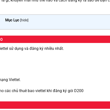
ày là gì, khuyến mãi như thế nào và cách đăng ký ra sao để bạn 
Mục Lục
[
hide
]
00
ettel sử dụng và đăng ký nhiều nhất.
mạng Viettel.
cho các chủ thuê bao viettel khi đăng ký gói D200