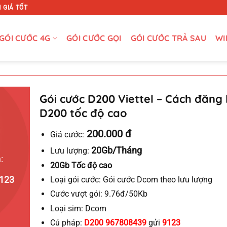
 GIÁ TỐT
GÓI CƯỚC 4G
GÓI CƯỚC GỌI
GÓI CƯỚC TRẢ SAU
WI
Gói cước D200 Viettel – Cách đăng 
D200 tốc độ cao
200.000 đ
Giá cước:
20Gb/Tháng
Lưu lượng:
:
20Gb Tốc độ cao
123
Loại gói cước:
Gói cước Dcom theo lưu lượng
Cước vượt gói:
9.76đ/50Kb
Loại sim:
Dcom
Cú pháp:
D200 967808439
gửi
9123