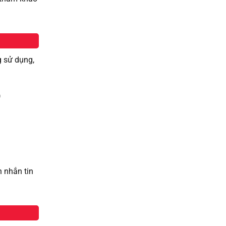
g sử dụng,
)
h nhắn tin