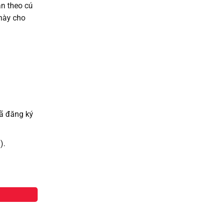
ắn theo cú
 này cho
đã đăng ký
i).