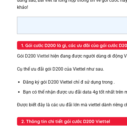
dung sau, bài viết là tổng hợp thông tin về gói cước n
khảo!
1. Gói cước D200 là gì, các ưu đãi của gói cước D2
Gói D200
Viettel
hiện đang được người dùng di động Vi
Cụ thể ưu đãi gói D200 của Viettel như sau.
Đăng ký gói D200 Viettel chỉ đ sử dụng trong .
Bạn có thể nhận được ưu đãi data 4g tốt nhất trên 
Được biết đây là các ưu đãi lớn mà viettel dành riêng 
2. Thông tin chi tiết gói cước D200 Viettel