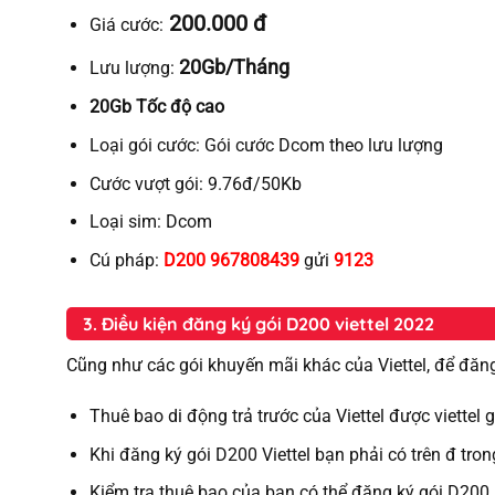
200.000 đ
Giá cước:
20Gb/Tháng
Lưu lượng:
20Gb Tốc độ cao
Loại gói cước:
Gói cước Dcom theo lưu lượng
Cước vượt gói:
9.76đ/50Kb
Loại sim:
Dcom
Cú pháp:
D200 967808439
gửi
9123
3. Điều kiện đăng ký gói D200 viettel 2022
Cũng như các gói khuyến mãi khác của Viettel, để đăng
Thuê bao di động trả trước của Viettel được viettel
Khi đăng ký gói D200 Viettel bạn phải có trên đ tron
Kiểm tra thuê bao của bạn có thể đăng ký gói D200