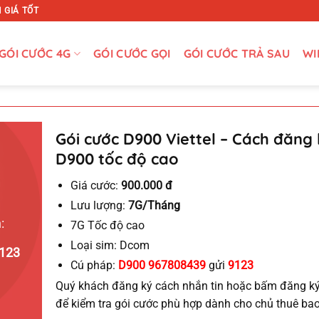
 GIÁ TỐT
GÓI CƯỚC 4G
GÓI CƯỚC GỌI
GÓI CƯỚC TRẢ SAU
WI
Gói cước D900 Viettel – Cách đăng 
D900 tốc độ cao
Giá cước:
900.000 đ
Lưu lượng:
7G/Tháng
:
7G Tốc độ cao
Loại sim: Dcom
123
Cú pháp:
D900 967808439
gửi
9123
Quý khách đăng ký cách nhắn tin hoặc bấm đăng ký t
để kiểm tra gói cước phù hợp dành cho chủ thuê bao