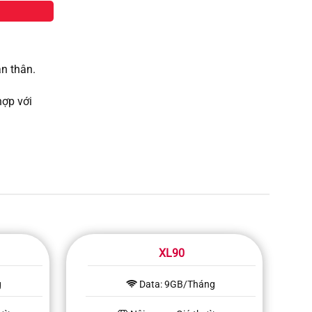
n thân.
hợp với
XL90
g
Data: 9GB/Tháng