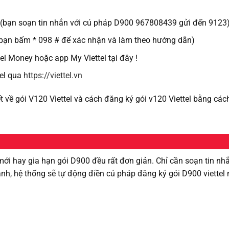
3 (bạn soạn tin nhắn với cú pháp D900 967808439 gửi đến 9123
 (bạn bấm * 098 # để xác nhận và làm theo hướng dẫn)
l Money hoặc app My Viettel tại đây !
tel qua
https://viettel.vn
ết về gói V120 Viettel và cách đăng ký gói v120 Viettel bằng các
mới hay gia hạn gói D900 đều rất đơn giản. Chỉ cần soạn tin nh
h, hệ thống sẽ tự động điền cú pháp đăng ký gói D900 viettel