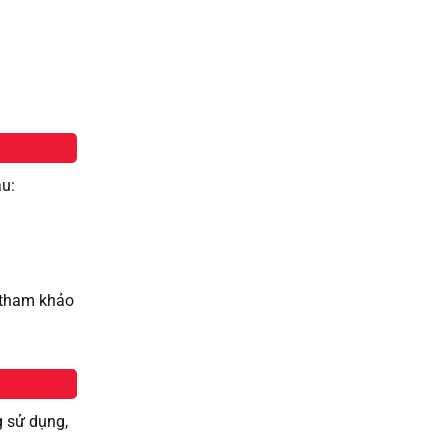
au:
c tham khảo
g sử dụng,