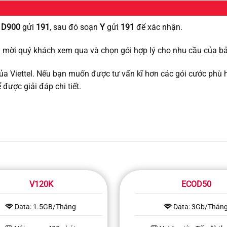
 D900
gửi
191
, sau đó soạn
Y
gửi
191
để xác nhận.
 mời quý khách xem qua và chọn gói hợp lý cho nhu cầu của bả
của Viettel. Nếu bạn muốn được tư vấn kĩ hơn các gói cước phù 
ể được giải đáp chi tiết.
V120K
ECOD50
Data: 1.5GB/Tháng
Data: 3Gb/Thán