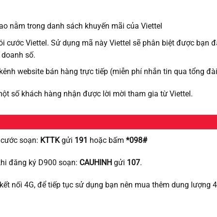
bao nằm trong danh sách khuyến mãi của Viettel
i cước Viettel. Sử dụng mã này Viettel sẽ phân biệt được bạn 
n doanh số.
 kênh website bán hàng trực tiếp (miễn phí nhắn tin qua tổng đà
một số khách hàng nhận được lời mời tham gia từ Viettel.
i cước soạn:
KTTK
gửi
191
hoặc bấm
*098#
 khi đăng ký D900 soạn:
CAUHINH
gửi
107
.
kết nối 4G, để tiếp tục sử dụng bạn nên mua thêm dung lượng 4