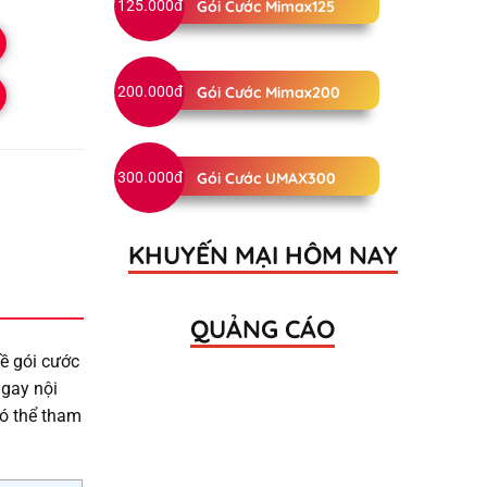
125.000đ
Gói Cước Mimax125
200.000đ
Gói Cước Mimax200
300.000đ
Gói Cước UMAX300
KHUYẾN MẠI HÔM NAY
QUẢNG CÁO
về gói cước
ngay nội
có thể tham