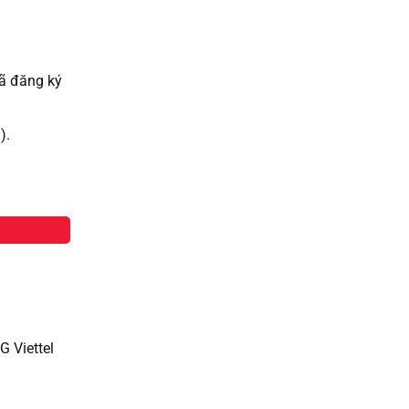
đã đăng ký
i).
G Viettel