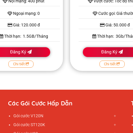
Nội mạng: 400 phút
Vượt cước: Tốc độ t
Ngoại mạng: 0
Cước gọi: Giá thư
Giá: 120.000 đ
Giá: 50.000 đ
Thời hạn: 1.5GB/Tháng
Thời hạn: 3Gb/Thá
Đăng Ký
Đăng Ký
Chi tiết
Chi tiết
Các Gói Cước Hấp Dẫn
Gói cước V120N
Gói cước ST120K