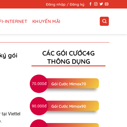
Đăng nhập / Đăng ký
FI-INTERNET
KHUYẾN MÃI
CÁC GÓI CƯỚC4G
ký gói
THÔNG DỤNG
70.000đ
Gói Cước Mimax70
90.000đ
Gói Cước Mimax90
ại Viettel
.