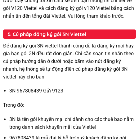
Dưới đây chúng tôi xin chia sẻ đến bạn thông tin chi tiết về
gói V120 Viettel và cách đăng ký gói v120 Viettel bằng cách
nhắn tin đến tổng đài Viettel. Vui lòng tham khảo trước.
5. Cú pháp đăng ký gói 3N Viettel
Để đăng ký gói 3N viettel thành công dù là đăng ký mới hay
gia hạn gói 3N đều rất đơn giản. Chỉ cần soạn tin nhắn theo
cú pháp hướng dẫn ở dưới hoặc bấm vào nút đăng ký
nhanh, hệ thống sẽ tự động điền cú pháp đăng ký gói 3N
viettel này cho bạn:
3N 967808439 Gửi 9123
Trong đó:
3N là tên gói khuyến mại chỉ dành cho các thuê bao nằm
trong danh sách khuyến mãi của Viettel
967808439 là mã đại lý hỗ trợ quý khách đăng ký gói