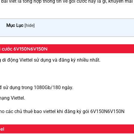
ài viết là tổng hợp thông tin về gói cước này là gì, khuyến mãi
Mục Lục
[
hide
]
gói cước 6V150N6V150N
di động Viettel sử dụng và đăng ký nhiều nhất.
 đ sử dụng trong 1080Gb/180 ngày.
mạng Viettel.
 cho các chủ thuê bao viettel khi đăng ký gói 6V150N6V150N
el