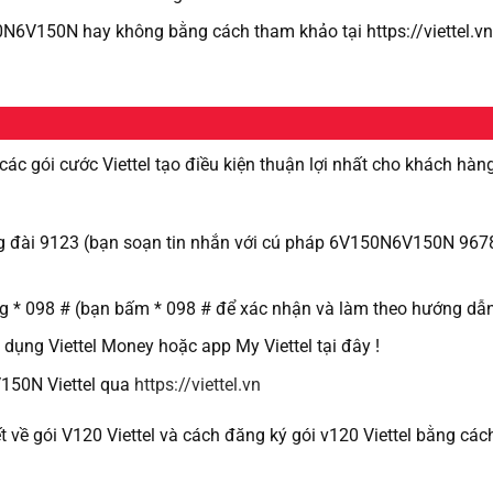
0N6V150N hay không bằng cách tham khảo tại https://viettel.v
 các gói cước Viettel tạo điều kiện thuận lợi nhất cho khách hàn
g đài 9123 (bạn soạn tin nhắn với cú pháp 6V150N6V150N 96
g * 098 # (bạn bấm * 098 # để xác nhận và làm theo hướng dẫ
ng Viettel Money hoặc app My Viettel tại đây !
150N Viettel qua
https://viettel.vn
ết về gói V120 Viettel và cách đăng ký gói v120 Viettel bằng các