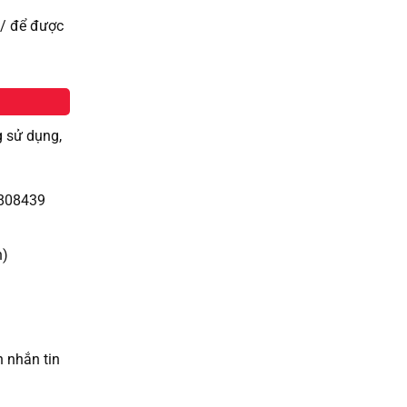
n/ để được
g sử dụng,
7808439
n)
h nhắn tin