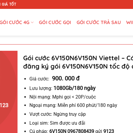
 GIÁ TỐT
GÓI CƯỚC 4G
GÓI CƯỚC GỌI
GÓI CƯỚC TRẢ SAU
WI
Gói cước 6V150N6V150N Viettel – C
đăng ký gói 6V150N6V150N tốc độ 
900. 000 đ
Giá cước:
1080Gb/180 ngày
Lưu lượng:
Nội mạng:
Mphi gọi < 20P/cuộc
123
Ngoại mạng:
Miễn
phí
600 phút/180 ngày
Vượt cước:
Ngừng truy cập
Loại sim:
Sim được ưu đãi
Cú pháp:
6V150N 0967808439
gửi
9123