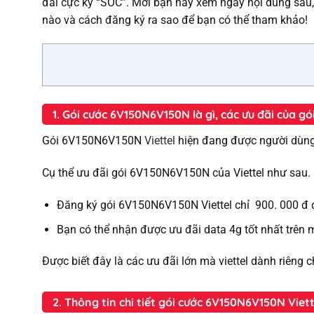
đãi cực kỳ “SỐC”. Mời bạn hãy xem ngay nội dung sau, b
nào và cách đăng ký ra sao để bạn có thể tham khảo!
1. Gói cước 6V150N6V150N là gì, các ưu đãi của 
Gói 6V150N6V150N
Viettel
hiện đang được người dùng 
Cụ thể ưu đãi gói 6V150N6V150N của Viettel như sau.
Đăng ký gói 6V150N6V150N Viettel chỉ 900. 000 đ
Bạn có thể nhận được ưu đãi data 4g tốt nhất trên 
Được biết đây là các ưu đãi lớn mà viettel dành riêng
2. Thông tin chi tiết gói cước 6V150N6V150N Viett