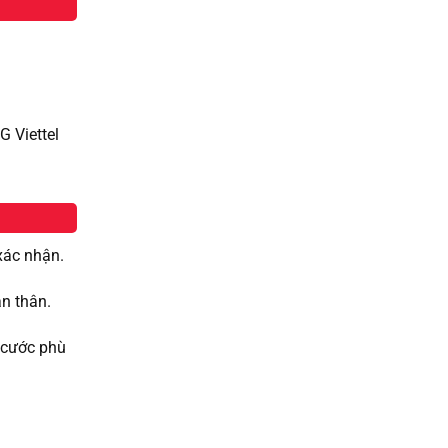
G Viettel
xác nhận.
n thân.
i cước phù