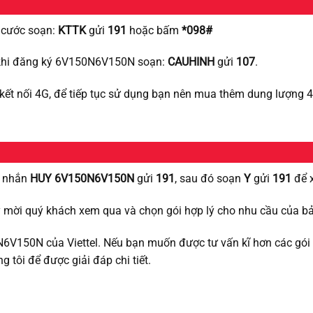
i cước soạn:
KTTK
gửi
191
hoặc bấm
*098#
u khi đăng ký 6V150N6V150N soạn:
CAUHINH
gửi
107
.
kết nối 4G, để tiếp tục sử dụng bạn nên mua thêm dung lượng 4
n nhắn
HUY 6V150N6V150N
gửi
191
, sau đó soạn
Y
gửi
191
để 
 mời quý khách xem qua và chọn gói hợp lý cho nhu cầu của bả
50N6V150N của Viettel. Nếu bạn muốn được tư vấn kĩ hơn các gó
ng tôi để được giải đáp chi tiết.