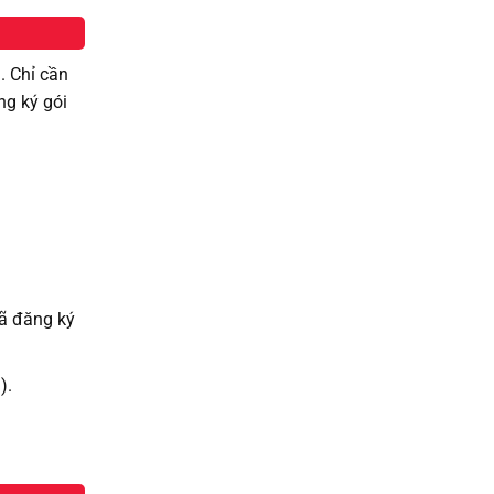
. Chỉ cần
ng ký gói
đã đăng ký
i).