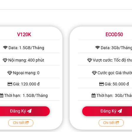
V120K
ECOD50
Data: 1.5GB/Tháng
Data: 3Gb/Thán
Nội mạng: 400 phút
Vượt cước: Tốc độ t
Ngoại mạng: 0
Cước gọi: Giá thư
Giá: 120.000 đ
Giá: 50.000 đ
Thời hạn: 1.5GB/Tháng
Thời hạn: 3Gb/Thá
Đăng Ký
Đăng Ký
Chi tiết
Chi tiết