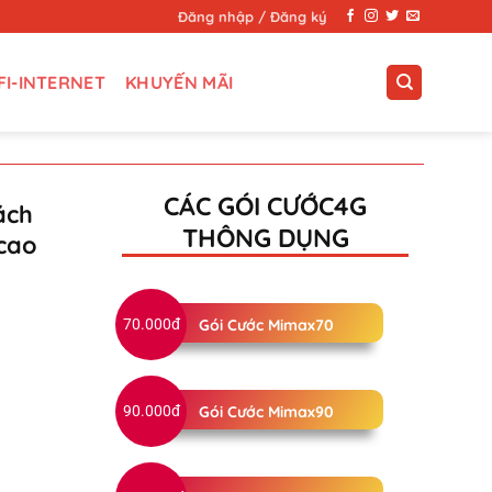
Đăng nhập / Đăng ký
FI-INTERNET
KHUYẾN MÃI
CÁC GÓI CƯỚC4G
ách
THÔNG DỤNG
cao
70.000đ
Gói Cước Mimax70
90.000đ
Gói Cước Mimax90