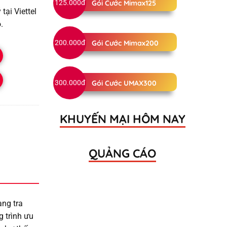
125.000đ
Gói Cước Mimax125
ại Viettel
.
200.000đ
Gói Cước Mimax200
300.000đ
Gói Cước UMAX300
KHUYẾN MẠI HÔM NAY
QUẢNG CÁO
ng tra
 trình ưu