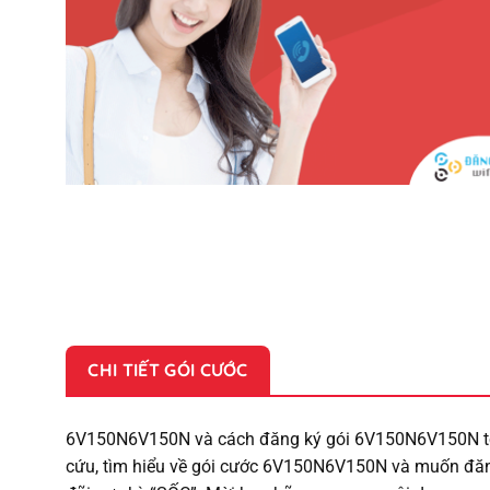
CHI TIẾT GÓI CƯỚC
6V150N6V150N và cách đăng ký gói 6V150N6V150N tốc 
cứu, tìm hiểu về gói cước 6V150N6V150N và muốn đăn