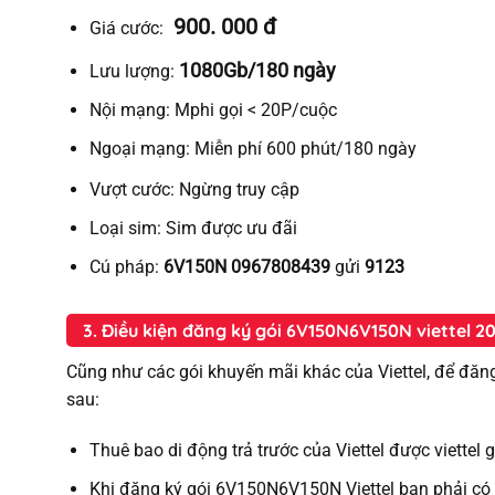
900. 000 đ
Giá cước:
1080Gb/180 ngày
Lưu lượng:
Nội mạng:
Mphi gọi < 20P/cuộc
Ngoại mạng:
Miễn
phí
600 phút/180 ngày
Vượt cước:
Ngừng truy cập
Loại sim:
Sim được ưu đãi
Cú pháp:
6V150N 0967808439
gửi
9123
3. Điều kiện đăng ký gói 6V150N6V150N viettel 2
Cũng như các gói khuyến mãi khác của Viettel, để đăn
sau:
Thuê bao di động trả trước của Viettel được viette
Khi đăng ký gói 6V150N6V150N Viettel bạn phải có 