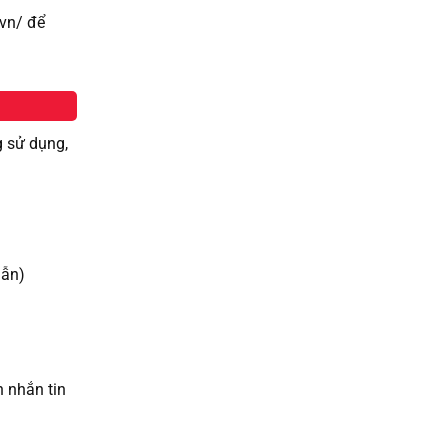
.vn/ để
g sử dụng,
dẫn)
h nhắn tin