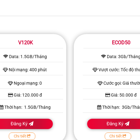
V120K
ECOD50
Data: 1.5GB/Tháng
Data: 3Gb/Thán
Nội mạng: 400 phút
Vượt cước: Tốc độ t
Ngoại mạng: 0
Cước gọi: Giá thư
Giá: 120.000 đ
Giá: 50.000 đ
Thời hạn: 1.5GB/Tháng
Thời hạn: 3Gb/Thá
Đăng Ký
Đăng Ký
Chi tiết
Chi tiết