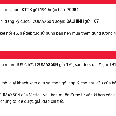
i cước soạn:
KTTK
gửi
191
hoặc bấm
*098#
u khi đăng ký cước 12UMAX50N soạn:
CAUHINH
gửi
107
.
kết nối 4G, để tiếp tục sử dụng bạn nên mua thêm dung lượng 4
tin nhắn
HUY cước 12UMAX50N
gửi
191
, sau đó soạn
Y
gửi
19
 mời quý khách xem qua và chọn gói hợp lý cho nhu cầu của bả
c 12UMAX50N của Viettel. Nếu bạn muốn được tư vấn kĩ hơn các 
 chúng tôi để được giải đáp chi tiết.