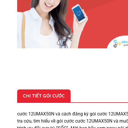
CHI TIẾT GÓI CƯỚC
cước 12UMAX50N và cách đăng ký gói cước 12UMAX50N
tra cứu, tìm hiểu về gói cước cước 12UMAX50N và mu