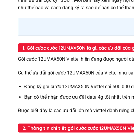
trình ưu đãi cực kỳ “SỐC”. Mời bạn hãy xem ngay nội du
như thế nào và cách đăng ký ra sao để bạn có thể th
1. Gói cước cước 12UMAX50N là gì, các ưu đãi củ
Gói cước 12UMAX50N
Viettel
hiện đang được người dùn
Cụ thể ưu đãi gói cước 12UMAX50N của Viettel như s
Đăng ký gói cước 12UMAX50N Viettel chỉ 600.000 
Bạn có thể nhận được ưu đãi data 4g tốt nhất trên 
Được biết đây là các ưu đãi lớn mà viettel dành riêng
2. Thông tin chi tiết gói cước cước 12UMAX50N Vie