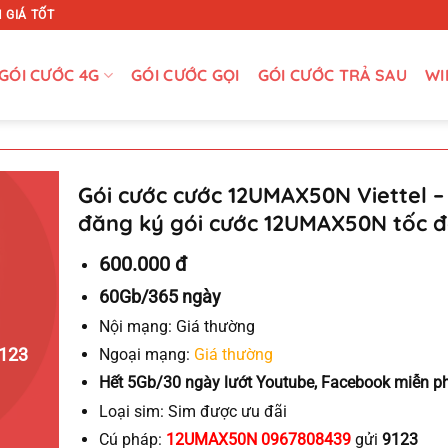
 GIÁ TỐT
GÓI CƯỚC 4G
GÓI CƯỚC GỌI
GÓI CƯỚC TRẢ SAU
WI
Gói cước cước 12UMAX50N Viettel –
đăng ký gói cước 12UMAX50N tốc 
600.000 đ
60Gb/365 ngày
Nội mạng:
Giá thường
123
Ngoại mạng:
Giá thường
Hết 5Gb/30 ngày lướt Youtube, Facebook miễn ph
Loại sim:
Sim được ưu đãi
Cú pháp:
12UMAX50N 0967808439
gửi
9123