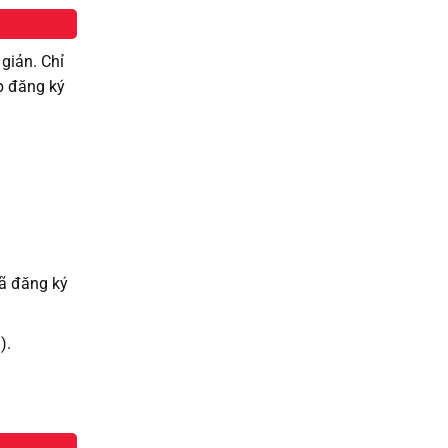
giản. Chỉ
p đăng ký
đã đăng ký
i).