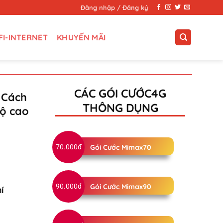
Đăng nhập / Đăng ký
FI-INTERNET
KHUYẾN MÃI
CÁC GÓI CƯỚC4G
 Cách
THÔNG DỤNG
độ cao
70.000đ
Gói Cước Mimax70
90.000đ
Gói Cước Mimax90
í