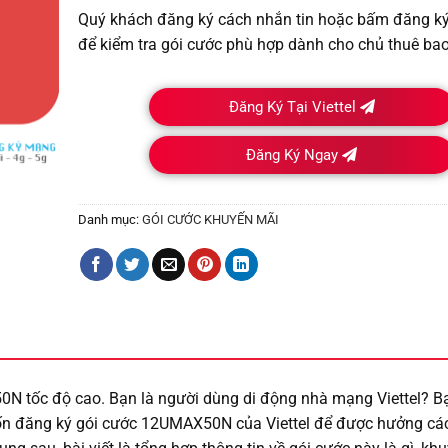
Quý khách đăng ký cách nhắn tin hoặc bấm đăng ký t
để kiểm tra gói cước phù hợp dành cho chủ thuê bao
Đăng Ký Tại Viettel
Đăng Ký Ngay
Danh mục:
GÓI CƯỚC KHUYẾN MÃI
 tốc độ cao. Bạn là người dùng di động nhà mạng Viettel? B
ốn đăng ký gói cước 12UMAX50N của Viettel để được hưởng c