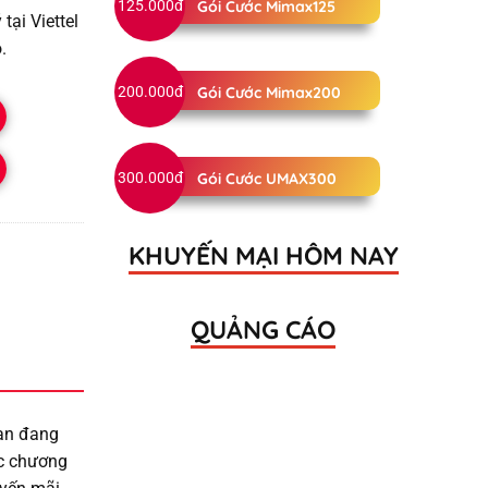
125.000đ
Gói Cước Mimax125
ại Viettel
.
200.000đ
Gói Cước Mimax200
300.000đ
Gói Cước UMAX300
KHUYẾN MẠI HÔM NAY
QUẢNG CÁO
ạn đang
ác chương