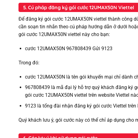
5. Cú pháp đăng ký gói cước 12UMAX50N Viettel
Để đăng ký gói cước 12UMAX50N viettel thành công dù
cần soạn tin nhắn theo cú pháp hướng dẫn ở dưới hoặ
gói cước 12UMAX50N viettel này cho bạn:
cước 12UMAX50N 967808439 Gửi 9123
Trong đó:
cước 12UMAX50N là tên gói khuyến mại chỉ dành ch
967808439 là mã đại lý hỗ trợ quý khách đăng ký gó
gói cước 12UMAX50N viettel trên website Viettel n
9123 là tổng đài nhận đăng ký gói cước Viettel trên
Quý khách lưu ý, gói cước này có thể chỉ áp dụng cho 
6. Các lưu ý khi sử dụng gói cước