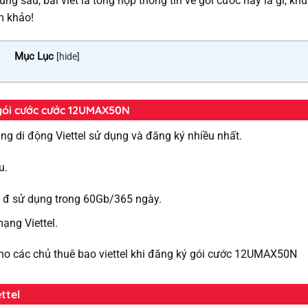
ng sau, bài viết là tổng hợp thông tin về gói cước này là gì, kh
am khảo!
Mục Lục
[
hide
]
a gói cước cước 12UMAX50N
g di động Viettel sử dụng và đăng ký nhiều nhất.
au.
đ đ sử dụng trong 60Gb/365 ngày.
mạng Viettel.
 cho các chủ thuê bao viettel khi đăng ký gói cước 12UMAX50N
ttel