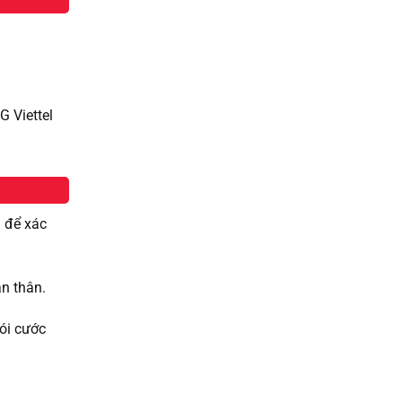
G Viettel
1
để xác
n thân.
gói cước