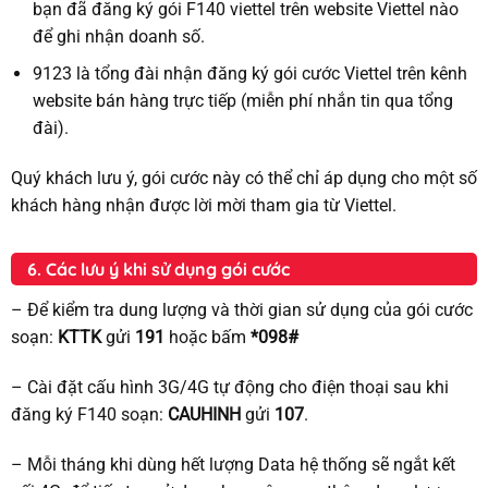
bạn đã đăng ký gói F140 viettel trên website Viettel nào
để ghi nhận doanh số.
9123 là tổng đài nhận đăng ký gói cước Viettel trên kênh
website bán hàng trực tiếp (miễn phí nhắn tin qua tổng
đài).
Quý khách lưu ý, gói cước này có thể chỉ áp dụng cho một số
khách hàng nhận được lời mời tham gia từ Viettel.
6. Các lưu ý khi sử dụng gói cước
– Để kiểm tra dung lượng và thời gian sử dụng của gói cước
soạn:
KTTK
gửi
191
hoặc bấm
*098#
– Cài đặt cấu hình 3G/4G tự động cho điện thoại sau khi
đăng ký F140 soạn:
CAUHINH
gửi
107
.
– Mỗi tháng khi dùng hết lượng Data hệ thống sẽ ngắt kết