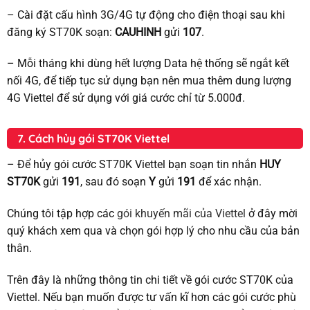
– Cài đặt cấu hình 3G/4G tự động cho điện thoại sau khi
đăng ký ST70K soạn:
CAUHINH
gửi
107
.
– Mỗi tháng khi dùng hết lượng Data hệ thống sẽ ngắt kết
nối 4G, để tiếp tục sử dụng bạn nên mua thêm dung lượng
4G Viettel để sử dụng với giá cước chỉ từ 5.000đ.
7. Cách hủy gói ST70K Viettel
– Để hủy gói cước ST70K Viettel bạn soạn tin nhắn
HUY
ST70K
gửi
191
, sau đó soạn
Y
gửi
191
để xác nhận.
Chúng tôi tập hợp các
gói khuyến mãi của Viettel
ở đây mời
quý khách xem qua và chọn gói hợp lý cho nhu cầu của bản
thân.
Trên đây là những thông tin chi tiết về gói cước ST70K của
Viettel. Nếu bạn muốn được tư vấn kĩ hơn các gói cước phù