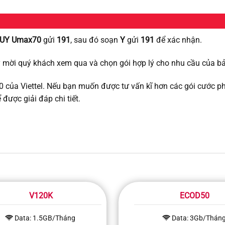
UY Umax70
gửi
191
, sau đó soạn
Y
gửi
191
để xác nhận.
 mời quý khách xem qua và chọn gói hợp lý cho nhu cầu của bả
70 của Viettel. Nếu bạn muốn được tư vấn kĩ hơn các gói cước p
ể được giải đáp chi tiết.
V120K
ECOD50
Data: 1.5GB/Tháng
Data: 3Gb/Thán