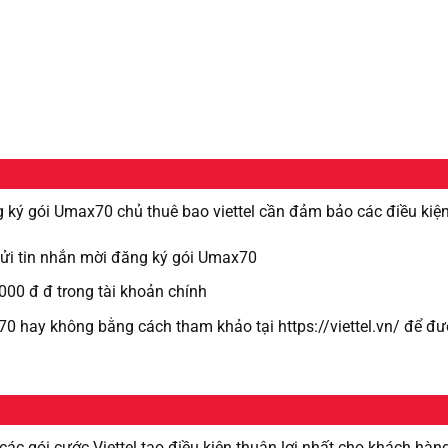
g ký gói Umax70 chủ thuê bao viettel cần đảm bảo các điều kiệ
 gửi tin nhắn mời đăng ký gói Umax70
000 đ đ trong tài khoản chính
70 hay không bằng cách tham khảo tại https://viettel.vn/ để đ
 các gói cước Viettel tạo điều kiện thuận lợi nhất cho khách hàn