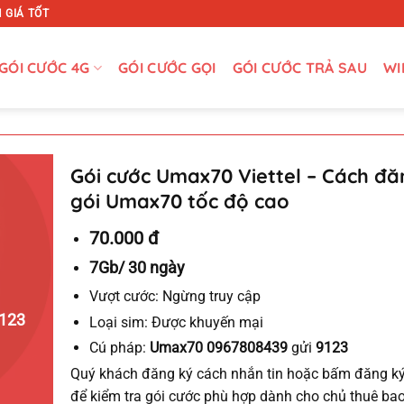
 GIÁ TỐT
GÓI CƯỚC 4G
GÓI CƯỚC GỌI
GÓI CƯỚC TRẢ SAU
WI
Gói cước Umax70 Viettel – Cách đă
gói Umax70 tốc độ cao
70.000 đ
7Gb/ 30 ngày
Vượt cước:
Ngừng truy cập
123
Loại sim:
Được khuyến mại
Cú pháp:
Umax70 0967808439
gửi
9123
Quý khách đăng ký cách nhắn tin hoặc bấm đăng ký t
để kiểm tra gói cước phù hợp dành cho chủ thuê bao