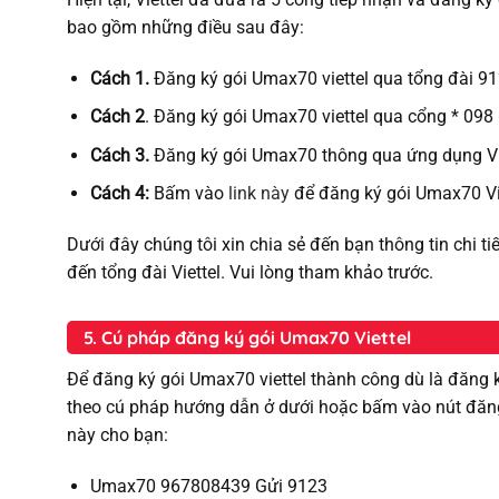
bao gồm những điều sau đây:
Cách 1.
Đăng ký gói Umax70 viettel qua tổng đài 9
Cách 2
. Đăng ký gói Umax70 viettel qua cổng * 09
Cách 3.
Đăng ký gói Umax70 thông qua ứng dụng Viet
Cách 4:
Bấm vào
link này
để đăng ký gói Umax70 Vi
Dưới đây chúng tôi xin chia sẻ đến bạn thông tin chi ti
đến tổng đài Viettel. Vui lòng tham khảo trước.
5. Cú pháp đăng ký gói Umax70 Viettel
Để đăng ký gói Umax70 viettel thành công dù là đăng 
theo cú pháp hướng dẫn ở dưới hoặc bấm vào nút đăng
này cho bạn:
Umax70 967808439 Gửi 9123