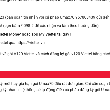
123 (bạn soạn tin nhắn với cú pháp Umax70 967808439 gửi đến
8 # (bạn bấm * 098 # để xác nhận và làm theo hướng dẫn)
tel Money hoặc app My Viettel tại đây !
ettel qua
https://viettel.vn
ết về gói V120 Viettel và cách đăng ký gói v120 Viettel bằng các
ký mới hay gia hạn gói Umax70 đều rất đơn giản. Chỉ cần soạn 
 ký nhanh, hệ thống sẽ tự động điền cú pháp đăng ký gói Umax