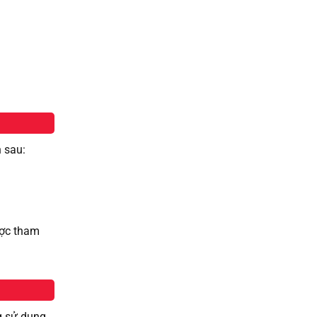
n sau:
ược tham
g sử dụng,