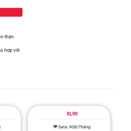
n thân.
hù hợp với
XL90
g
Data: 9GB/Tháng