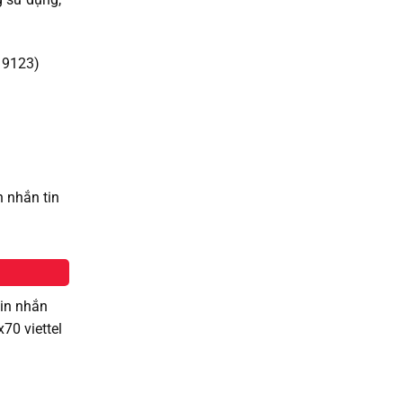
 9123)
h nhắn tin
tin nhắn
70 viettel