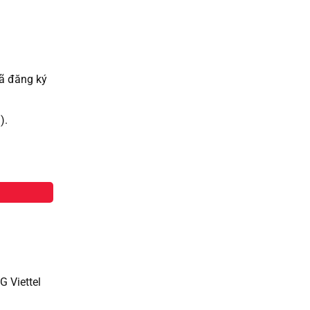
đã đăng ký
i).
G Viettel