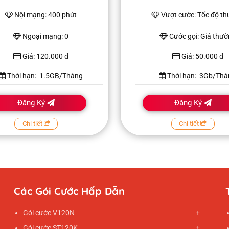
Nội mạng: 400 phút
Vượt cước: Tốc độ t
Ngoại mạng: 0
Cước gọi: Giá thư
Giá: 120.000 đ
Giá: 50.000 đ
Thời hạn: 1.5GB/Tháng
Thời hạn: 3Gb/Thá
Đăng Ký
Đăng Ký
Chi tiết
Chi tiết
Các Gói Cước Hấp Dẫn
Gói cước V120N
Gói cước ST120K