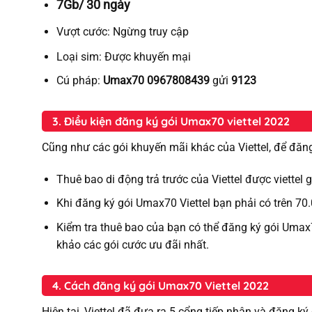
7Gb/ 30 ngày
Vượt cước:
Ngừng truy cập
Loại sim:
Được khuyến mại
Cú pháp:
Umax70 0967808439
gửi
9123
3. Điều kiện đăng ký gói Umax70 viettel 2022
Cũng như các gói khuyến mãi khác của Viettel, để đăn
Thuê bao di động trả trước của Viettel được viettel
Khi đăng ký gói Umax70 Viettel bạn phải có trên 70.
Kiểm tra thuê bao của bạn có thể đăng ký gói Umax
khảo các gói cước ưu đãi nhất.
4. Cách đăng ký gói Umax70 Viettel 2022
Hiện tại, Viettel đã đưa ra 5 cổng tiếp nhận và đăng ký