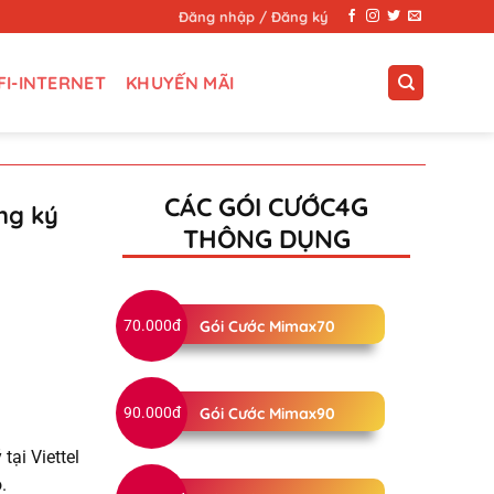
Đăng nhập / Đăng ký
FI-INTERNET
KHUYẾN MÃI
CÁC GÓI CƯỚC4G
ng ký
THÔNG DỤNG
70.000đ
Gói Cước Mimax70
90.000đ
Gói Cước Mimax90
ại Viettel
.