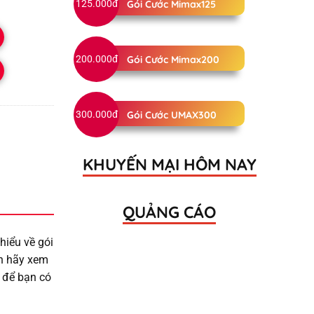
125.000đ
Gói Cước Mimax125
200.000đ
Gói Cước Mimax200
300.000đ
Gói Cước UMAX300
KHUYẾN MẠI HÔM NAY
QUẢNG CÁO
hiểu về gói
ạn hãy xem
o để bạn có